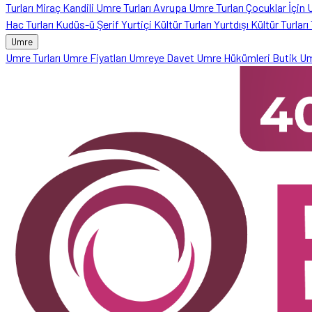
Turları
Miraç Kandili Umre Turları
Avrupa Umre Turları
Çocuklar İçin
Hac Turları
Kudüs-ü Şerif
Yurtiçi Kültür Turları
Yurtdışı Kültür Turları
Umre
Umre Turları
Umre Fiyatları
Umreye Davet
Umre Hükümleri
Butik U