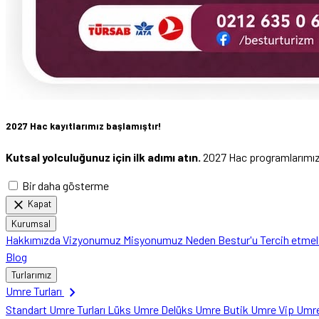
2027 Hac kayıtlarımız başlamıştır!
Kutsal yolculuğunuz için ilk adımı atın.
2027 Hac programlarımızı 
Bir daha gösterme
close
Kapat
Kurumsal
Hakkımızda
Vizyonumuz
Misyonumuz
Neden Bestur'u Tercih etme
Blog
Turlarımız
chevron_right
Umre Turları
Standart Umre Turları
Lüks Umre
Delüks Umre
Butik Umre
Vip Umr