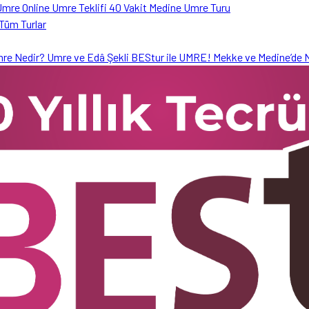
 Umre
Online Umre Teklifi
40 Vakit Medine Umre Turu
Tüm Turlar
mre Nedir?
Umre ve Edâ Şekli
BEStur ile UMRE!
Mekke ve Medine’de