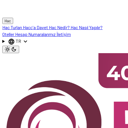
Hac
Hac Turları
Hacc'a Davet
Hac Nedir?
Hac Nasıl Yapılır?
Oteller
Hesap Numaralarımız
İletişim
language
expand_more
TR
light_mode
dark_mode