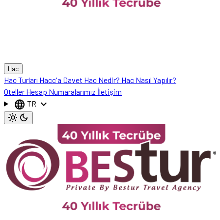
Hac
Hac Turları
Hacc'a Davet
Hac Nedir?
Hac Nasıl Yapılır?
Oteller
Hesap Numaralarımız
İletişim
language
expand_more
TR
light_mode
dark_mode