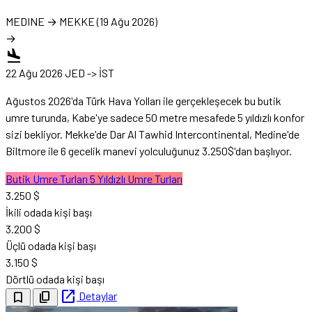
MEDINE
→
MEKKE
(19 Ağu 2026)
→
flight_land
22 Ağu 2026
JED -> İST
Ağustos 2026'da Türk Hava Yolları ile gerçekleşecek bu butik
umre turunda, Kabe'ye sadece 50 metre mesafede 5 yıldızlı konfor
sizi bekliyor. Mekke'de Dar Al Tawhid Intercontinental, Medine'de
Biltmore ile 6 gecelik manevi yolculuğunuz 3.250$'dan başlıyor.
Butik Umre Turları
5 Yıldızlı Umre Turları
3.250 $
İkili odada kişi başı
3.200 $
Üçlü odada kişi başı
3.150 $
Dörtlü odada kişi başı
open_in_new
Detaylar
bookmark_border
content_copy