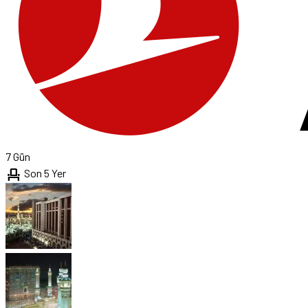
7 Gün
event_seat
Son 5 Yer