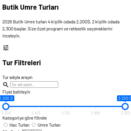
Butik Umre Turları
2026 Butik Umre turları 4 kişilik odada 2.200$, 2 kişilik odada
2.300 başlar. Size özel program ve rehberlik seçeneklerini
inceleyin.
tune
Tur Filtreleri
Tur adıyla arayın
search
Fiyat belirleyin
2 200 $
3 250 
2 200
2 463
2 725
2 988
3 250
Kategoriye göre filtrele
Hac Turları
Umre Turları