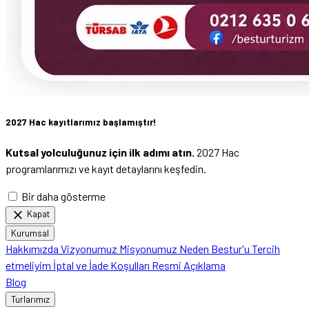
2027 Hac kayıtlarımız başlamıştır!
Kutsal yolculuğunuz için ilk adımı atın.
2027 Hac
programlarımızı ve kayıt detaylarını keşfedin.
Bir daha gösterme
close
Kapat
Kurumsal
Hakkımızda
Vizyonumuz
Misyonumuz
Neden Bestur'u Tercih
etmeliyim
İptal ve İade Koşulları
Resmi Açıklama
Blog
Turlarımız