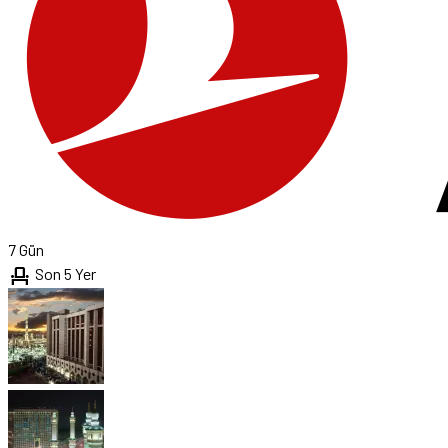
7 Gün
event_seat
Son 5 Yer