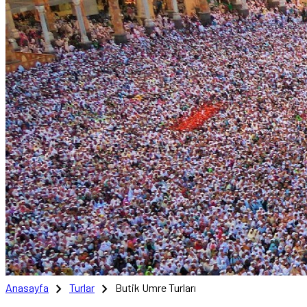
chevron_right
chevron_right
Anasayfa
Turlar
Butik Umre Turları