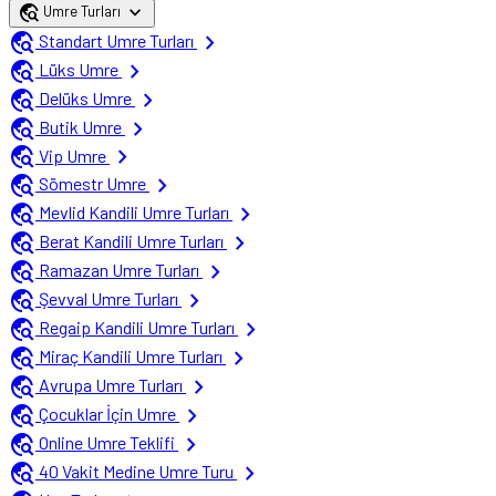
travel_explore
expand_more
Umre Turları
travel_explore
chevron_right
Standart Umre Turları
travel_explore
chevron_right
Lüks Umre
travel_explore
chevron_right
Delüks Umre
travel_explore
chevron_right
Butik Umre
travel_explore
chevron_right
Vip Umre
travel_explore
chevron_right
Sömestr Umre
travel_explore
chevron_right
Mevlid Kandili Umre Turları
travel_explore
chevron_right
Berat Kandili Umre Turları
travel_explore
chevron_right
Ramazan Umre Turları
travel_explore
chevron_right
Şevval Umre Turları
travel_explore
chevron_right
Regaip Kandili Umre Turları
travel_explore
chevron_right
Miraç Kandili Umre Turları
travel_explore
chevron_right
Avrupa Umre Turları
travel_explore
chevron_right
Çocuklar İçin Umre
travel_explore
chevron_right
Online Umre Teklifi
travel_explore
chevron_right
40 Vakit Medine Umre Turu