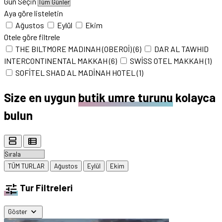
Gün Seçin
Aya göre listeletin
Ağustos
Eylül
Ekim
Otele göre filtrele
THE BILTMORE MADINAH (OBEROİ)
(6)
DAR AL TAWHID
INTERCONTINENTAL MAKKAH
(6)
SWİSS OTEL MAKKAH
(1)
SOFİTEL SHAD AL MADİNAH HOTEL
(1)
Size en uygun
butik umre turunu
kolayca
bulun
view_agenda
view_list
TÜM TURLAR
Ağustos
Eylül
Ekim
tune
Tur Filtreleri
expand_more
Göster