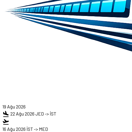
19 Ağu 2026
flight_land
22 Ağu 2026
JED -> İST
flight_takeoff
16 Ağu 2026
İST -> MED