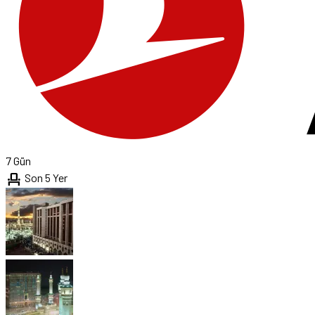
7 Gün
event_seat
Son 5 Yer