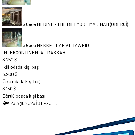
3 Gece MEDINE
-
THE BILTMORE MADINAH (OBEROİ)
3 Gece MEKKE
-
DAR AL TAWHID
INTERCONTINENTAL MAKKAH
3.250 $
İkili odada kişi başı
3.200 $
Üçlü odada kişi başı
3.150 $
Dörtlü odada kişi başı
flight_takeoff
23 Ağu 2026
İST -> JED