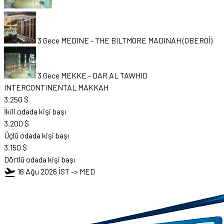
3 Gece MEDINE
-
THE BILTMORE MADINAH (OBEROİ)
3 Gece MEKKE
-
DAR AL TAWHID
INTERCONTINENTAL MAKKAH
3.250 $
İkili odada kişi başı
3.200 $
Üçlü odada kişi başı
3.150 $
Dörtlü odada kişi başı
flight_takeoff
16 Ağu 2026
İST -> MED