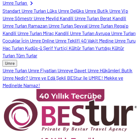
chevron_right
Umre Turları
Standart Umre Turları
Lüks Umre
Delüks Umre
Butik Umre
Vip
Umre
Sömestr Umre
Mevlid Kandili Umre Turları
Berat Kandili
Umre Turları
Ramazan Umre Turları
Şevval Umre Turları
Regaip
Kandili Umre Turları
Miraç Kandili Umre Turları
Avrupa Umre Turları
Çocuklar İçin Umre
Online Umre Teklifi
40 Vakit Medine Umre Turu
Hac Turları
Kudüs-ü Şerif
Yurtiçi Kültür Turları
Yurtdışı Kültür
Turları
Tüm Turlar
Umre
Umre Turları
Umre Fiyatları
Umreye Davet
Umre Hükümleri
Butik
Umre Nedir?
Umre ve Edâ Şekli
BEStur ile UMRE!
Mekke ve
Medine’de Namaz!