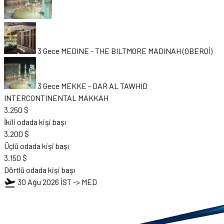
3 Gece MEDINE
-
THE BILTMORE MADINAH (OBEROİ)
3 Gece MEKKE
-
DAR AL TAWHID
INTERCONTINENTAL MAKKAH
3.250 $
İkili odada kişi başı
3.200 $
Üçlü odada kişi başı
3.150 $
Dörtlü odada kişi başı
flight_takeoff
30 Ağu 2026
İST -> MED