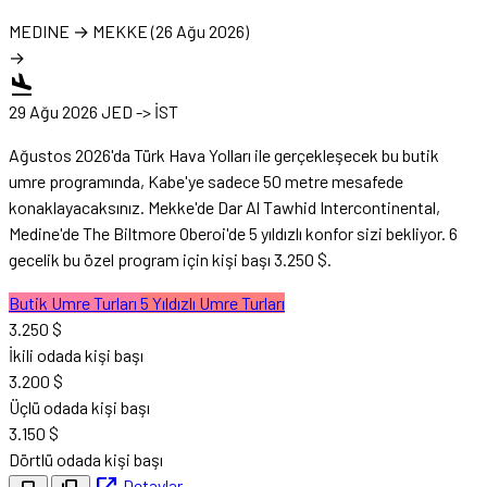
MEDINE
→
MEKKE
(26 Ağu 2026)
→
flight_land
29 Ağu 2026
JED -> İST
Ağustos 2026'da Türk Hava Yolları ile gerçekleşecek bu butik
umre programında, Kabe'ye sadece 50 metre mesafede
konaklayacaksınız. Mekke'de Dar Al Tawhid Intercontinental,
Medine'de The Biltmore Oberoi'de 5 yıldızlı konfor sizi bekliyor. 6
gecelik bu özel program için kişi başı 3.250 $.
Butik Umre Turları
5 Yıldızlı Umre Turları
3.250 $
İkili odada kişi başı
3.200 $
Üçlü odada kişi başı
3.150 $
Dörtlü odada kişi başı
Detaylar