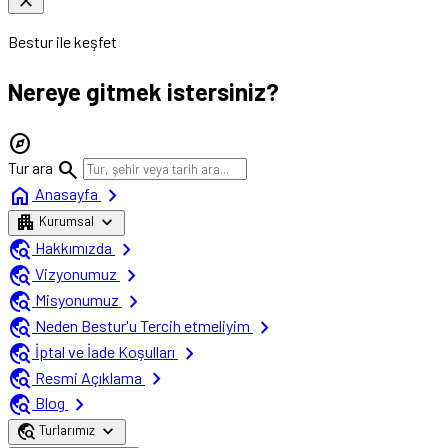
close
Bestur ile keşfet
Nereye gitmek istersiniz?
explore
search
Tur ara
home
chevron_right
Anasayfa
apartment
expand_more
Kurumsal
travel_explore
chevron_right
Hakkımızda
travel_explore
chevron_right
Vizyonumuz
travel_explore
chevron_right
Misyonumuz
travel_explore
chevron_right
Neden Bestur'u Tercih etmeliyim
travel_explore
chevron_right
İptal ve İade Koşulları
travel_explore
chevron_right
Resmi Açıklama
travel_explore
chevron_right
Blog
travel_explore
expand_more
Turlarımız