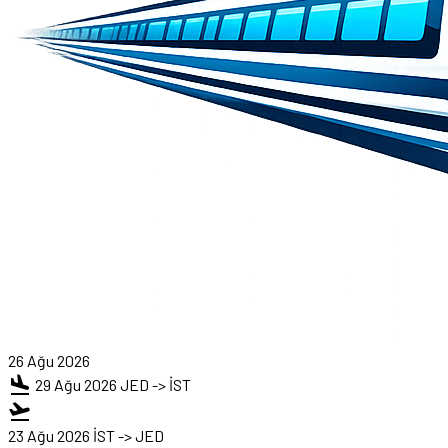
26 Ağu 2026
flight_land
29 Ağu 2026
JED -> İST
flight_takeoff
23 Ağu 2026
İST -> JED