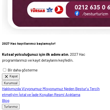
2027 Hac kayıtlarımız başlamıştır!
Kutsal yolculuğunuz için ilk adımı atın.
2027 Hac
programlarımızı ve kayıt detaylarını keşfedin.
Bir daha gösterme
close
Kapat
Kurumsal
Hakkımızda
Vizyonumuz
Misyonumuz
Neden Bestur'u Tercih
etmeliyim
İptal ve İade Koşulları
Resmi Açıklama
Blog
Turlarımız