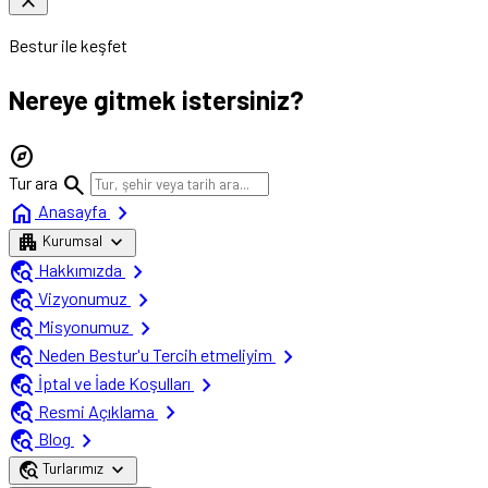
close
Bestur ile keşfet
Nereye gitmek istersiniz?
explore
search
Tur ara
home
chevron_right
Anasayfa
apartment
expand_more
Kurumsal
travel_explore
chevron_right
Hakkımızda
travel_explore
chevron_right
Vizyonumuz
travel_explore
chevron_right
Misyonumuz
travel_explore
chevron_right
Neden Bestur'u Tercih etmeliyim
travel_explore
chevron_right
İptal ve İade Koşulları
travel_explore
chevron_right
Resmi Açıklama
travel_explore
chevron_right
Blog
travel_explore
expand_more
Turlarımız