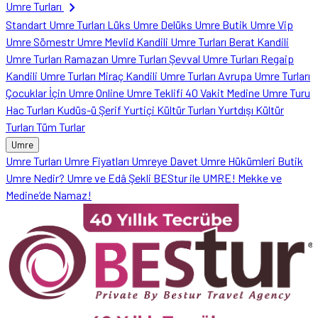
chevron_right
Umre Turları
Standart Umre Turları
Lüks Umre
Delüks Umre
Butik Umre
Vip
Umre
Sömestr Umre
Mevlid Kandili Umre Turları
Berat Kandili
Umre Turları
Ramazan Umre Turları
Şevval Umre Turları
Regaip
Kandili Umre Turları
Miraç Kandili Umre Turları
Avrupa Umre Turları
Çocuklar İçin Umre
Online Umre Teklifi
40 Vakit Medine Umre Turu
Hac Turları
Kudüs-ü Şerif
Yurtiçi Kültür Turları
Yurtdışı Kültür
Turları
Tüm Turlar
Umre
Umre Turları
Umre Fiyatları
Umreye Davet
Umre Hükümleri
Butik
Umre Nedir?
Umre ve Edâ Şekli
BEStur ile UMRE!
Mekke ve
Medine’de Namaz!