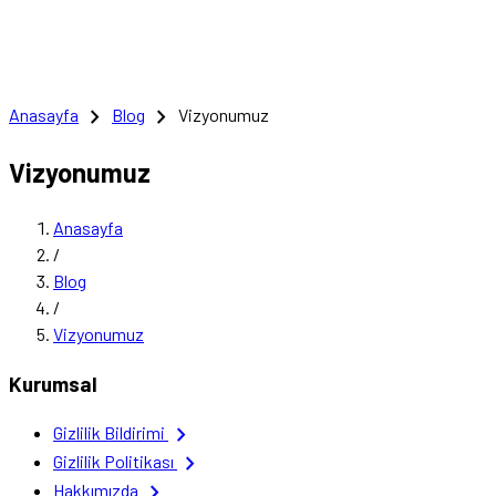
chevron_right
chevron_right
Anasayfa
Blog
Vizyonumuz
Vizyonumuz
Anasayfa
/
Blog
/
Vizyonumuz
Kurumsal
chevron_right
Gizlilik Bildirimi
chevron_right
Gizlilik Politikası
chevron_right
Hakkımızda