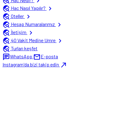
travel_explore
chevron_right
Hac Nedir?
travel_explore
chevron_right
Hac Nasıl Yapılır?
travel_explore
chevron_right
Oteller
travel_explore
chevron_right
Hesap Numaralarımız
travel_explore
chevron_right
İletişim
travel_explore
chevron_right
40 Vakit Medine Umre
travel_explore
Turları keşfet
chat
mail
WhatsApp
E-posta
north_east
Instagram'da bizi takip edin