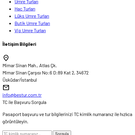
Umre Turları
Hac Turları
Lüks Umre Turları
Butik Umre Turları
Vip Umre Turları
İletişim Bilgileri
location_on
Mimar Sinan Mah., Atlas Çk.
Mimar Sinan Çarşısı No:6 D:89 Kat 2, 34672
Üsküdar/İstanbul
mail
info@bestur.com.tr
TC ile Başvuru Sorgula
Pasaport başvuru ve tur bilgilerinizi TC kimlik numaranız ile hızlıca
görüntüleyin.
Sorgula