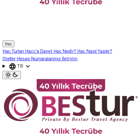
Hac
Hac Turları
Hacc'a Davet
Hac Nedir?
Hac Nasıl Yapılır?
Oteller
Hesap Numaralarımız
İletişim
language
expand_more
TR
light_mode
dark_mode