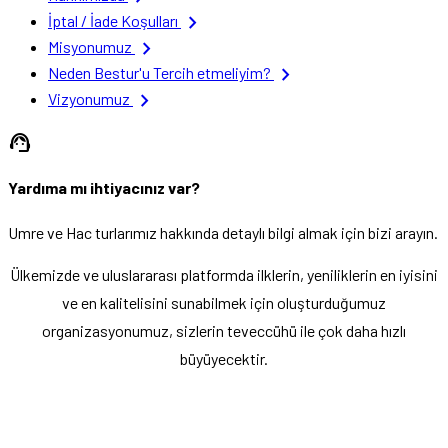
chevron_right
İptal / İade Koşulları
chevron_right
Misyonumuz
chevron_right
Neden Bestur'u Tercih etmeliyim?
chevron_right
Vizyonumuz
support_agent
Yardıma mı ihtiyacınız var?
Umre ve Hac turlarımız hakkında detaylı bilgi almak için bizi arayın.
Ülkemizde ve uluslararası platformda ilklerin, yeniliklerin en iyisini
ve en kalitelisini sunabilmek için oluşturduğumuz
organizasyonumuz, sizlerin teveccühü ile çok daha hızlı
büyüyecektir.