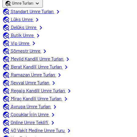
travel_explore
expand_more
Umre Turları
travel_explore
chevron_right
Standart Umre Turları
travel_explore
chevron_right
Lüks Umre
travel_explore
chevron_right
Delüks Umre
travel_explore
chevron_right
Butik Umre
travel_explore
chevron_right
Vip Umre
travel_explore
chevron_right
Sömestr Umre
travel_explore
chevron_right
Mevlid Kandili Umre Turları
travel_explore
chevron_right
Berat Kandili Umre Turları
travel_explore
chevron_right
Ramazan Umre Turları
travel_explore
chevron_right
Şevval Umre Turları
travel_explore
chevron_right
Regaip Kandili Umre Turları
travel_explore
chevron_right
Miraç Kandili Umre Turları
travel_explore
chevron_right
Avrupa Umre Turları
travel_explore
chevron_right
Çocuklar İçin Umre
travel_explore
chevron_right
Online Umre Teklifi
travel_explore
chevron_right
40 Vakit Medine Umre Turu