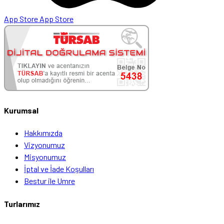
App Store
App Store
Kurumsal
Hakkımızda
Vizyonumuz
Misyonumuz
İptal ve İade Koşulları
Bestur ile Umre
Turlarımız