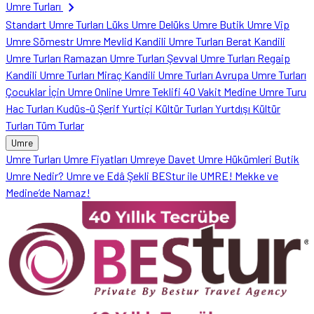
chevron_right
Umre Turları
Standart Umre Turları
Lüks Umre
Delüks Umre
Butik Umre
Vip
Umre
Sömestr Umre
Mevlid Kandili Umre Turları
Berat Kandili
Umre Turları
Ramazan Umre Turları
Şevval Umre Turları
Regaip
Kandili Umre Turları
Miraç Kandili Umre Turları
Avrupa Umre Turları
Çocuklar İçin Umre
Online Umre Teklifi
40 Vakit Medine Umre Turu
Hac Turları
Kudüs-ü Şerif
Yurtiçi Kültür Turları
Yurtdışı Kültür
Turları
Tüm Turlar
Umre
Umre Turları
Umre Fiyatları
Umreye Davet
Umre Hükümleri
Butik
Umre Nedir?
Umre ve Edâ Şekli
BEStur ile UMRE!
Mekke ve
Medine’de Namaz!