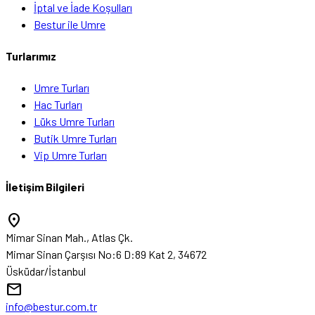
İptal ve İade Koşulları
Bestur ile Umre
Turlarımız
Umre Turları
Hac Turları
Lüks Umre Turları
Butik Umre Turları
Vip Umre Turları
İletişim Bilgileri
location_on
Mimar Sinan Mah., Atlas Çk.
Mimar Sinan Çarşısı No:6 D:89 Kat 2, 34672
Üsküdar/İstanbul
mail
info@bestur.com.tr