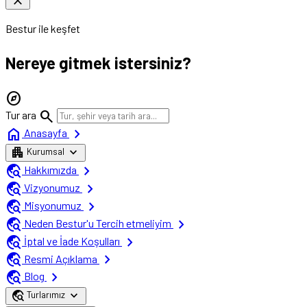
close
Bestur ile keşfet
Nereye gitmek istersiniz?
explore
search
Tur ara
home
chevron_right
Anasayfa
apartment
expand_more
Kurumsal
travel_explore
chevron_right
Hakkımızda
travel_explore
chevron_right
Vizyonumuz
travel_explore
chevron_right
Misyonumuz
travel_explore
chevron_right
Neden Bestur'u Tercih etmeliyim
travel_explore
chevron_right
İptal ve İade Koşulları
travel_explore
chevron_right
Resmi Açıklama
travel_explore
chevron_right
Blog
travel_explore
expand_more
Turlarımız