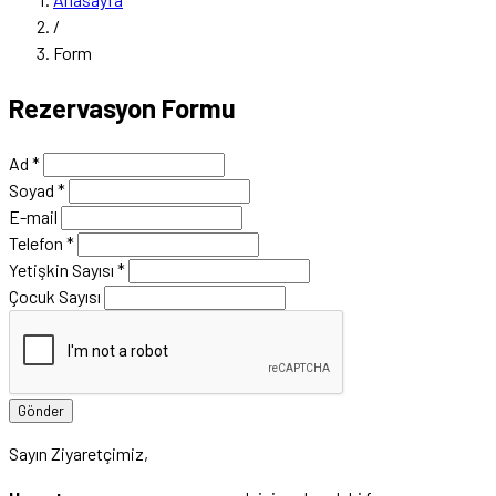
/
Form
Rezervasyon Formu
Ad
*
Soyad
*
E-mail
Telefon
*
Yetişkin Sayısı
*
Çocuk Sayısı
Gönder
Sayın Ziyaretçimiz,