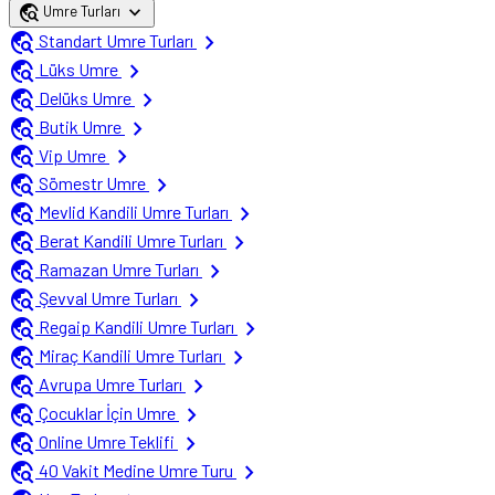
travel_explore
expand_more
Umre Turları
travel_explore
chevron_right
Standart Umre Turları
travel_explore
chevron_right
Lüks Umre
travel_explore
chevron_right
Delüks Umre
travel_explore
chevron_right
Butik Umre
travel_explore
chevron_right
Vip Umre
travel_explore
chevron_right
Sömestr Umre
travel_explore
chevron_right
Mevlid Kandili Umre Turları
travel_explore
chevron_right
Berat Kandili Umre Turları
travel_explore
chevron_right
Ramazan Umre Turları
travel_explore
chevron_right
Şevval Umre Turları
travel_explore
chevron_right
Regaip Kandili Umre Turları
travel_explore
chevron_right
Miraç Kandili Umre Turları
travel_explore
chevron_right
Avrupa Umre Turları
travel_explore
chevron_right
Çocuklar İçin Umre
travel_explore
chevron_right
Online Umre Teklifi
travel_explore
chevron_right
40 Vakit Medine Umre Turu