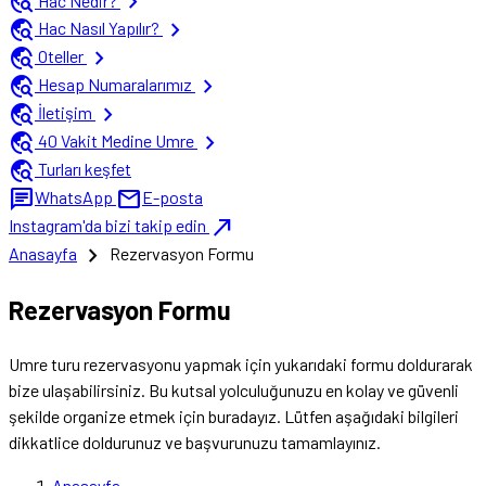
travel_explore
chevron_right
Hac Nedir?
travel_explore
chevron_right
Hac Nasıl Yapılır?
travel_explore
chevron_right
Oteller
travel_explore
chevron_right
Hesap Numaralarımız
travel_explore
chevron_right
İletişim
travel_explore
chevron_right
40 Vakit Medine Umre
travel_explore
Turları keşfet
chat
mail
WhatsApp
E-posta
north_east
Instagram'da bizi takip edin
chevron_right
Anasayfa
Rezervasyon Formu
Rezervasyon Formu
Umre turu rezervasyonu yapmak için yukarıdaki formu doldurarak
bize ulaşabilirsiniz. Bu kutsal yolculuğunuzu en kolay ve güvenli
şekilde organize etmek için buradayız. Lütfen aşağıdaki bilgileri
dikkatlice doldurunuz ve başvurunuzu tamamlayınız.
Anasayfa