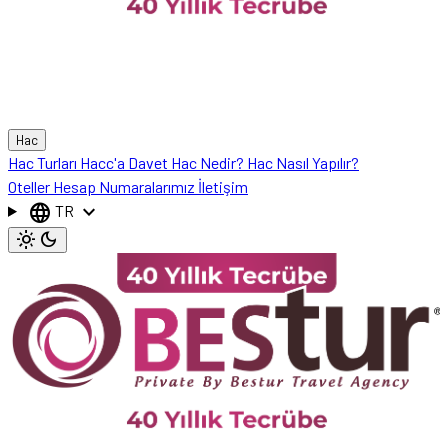
Hac
Hac Turları
Hacc'a Davet
Hac Nedir?
Hac Nasıl Yapılır?
Oteller
Hesap Numaralarımız
İletişim
language
expand_more
TR
light_mode
dark_mode