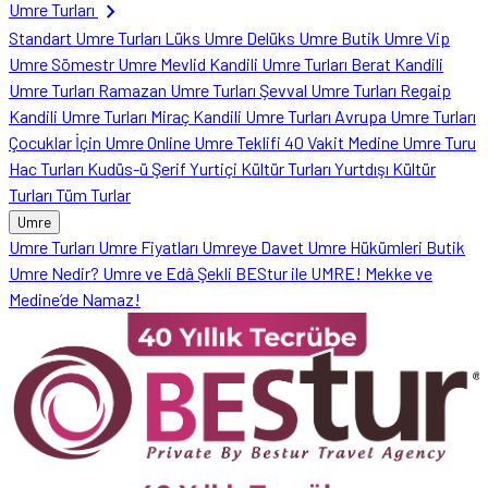
chevron_right
Umre Turları
Standart Umre Turları
Lüks Umre
Delüks Umre
Butik Umre
Vip
Umre
Sömestr Umre
Mevlid Kandili Umre Turları
Berat Kandili
Umre Turları
Ramazan Umre Turları
Şevval Umre Turları
Regaip
Kandili Umre Turları
Miraç Kandili Umre Turları
Avrupa Umre Turları
Çocuklar İçin Umre
Online Umre Teklifi
40 Vakit Medine Umre Turu
Hac Turları
Kudüs-ü Şerif
Yurtiçi Kültür Turları
Yurtdışı Kültür
Turları
Tüm Turlar
Umre
Umre Turları
Umre Fiyatları
Umreye Davet
Umre Hükümleri
Butik
Umre Nedir?
Umre ve Edâ Şekli
BEStur ile UMRE!
Mekke ve
Medine’de Namaz!