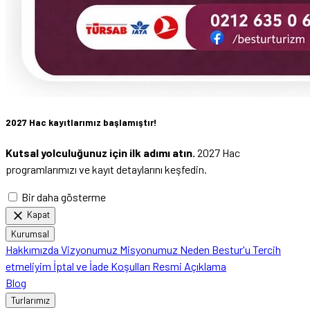
2027 Hac kayıtlarımız başlamıştır!
Kutsal yolculuğunuz için ilk adımı atın.
2027 Hac
programlarımızı ve kayıt detaylarını keşfedin.
Bir daha gösterme
close
Kapat
Kurumsal
Hakkımızda
Vizyonumuz
Misyonumuz
Neden Bestur'u Tercih
etmeliyim
İptal ve İade Koşulları
Resmi Açıklama
Blog
Turlarımız