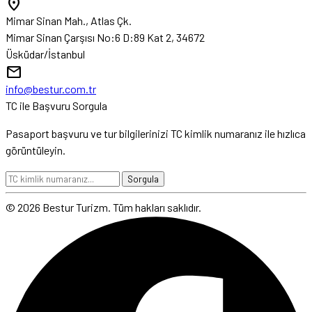
location_on
Mimar Sinan Mah., Atlas Çk.
Mimar Sinan Çarşısı No:6 D:89 Kat 2, 34672
Üsküdar/İstanbul
mail
info@bestur.com.tr
TC ile Başvuru Sorgula
Pasaport başvuru ve tur bilgilerinizi TC kimlik numaranız ile hızlıca
görüntüleyin.
Sorgula
© 2026 Bestur Turizm. Tüm hakları saklıdır.