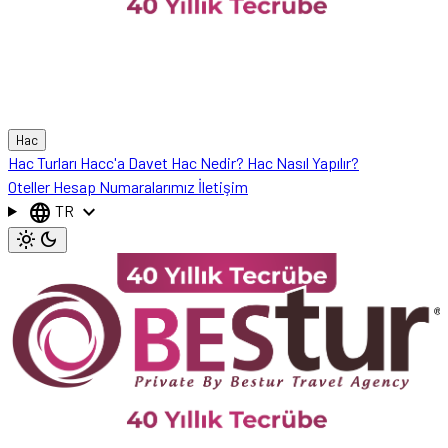
Hac
Hac Turları
Hacc'a Davet
Hac Nedir?
Hac Nasıl Yapılır?
Oteller
Hesap Numaralarımız
İletişim
language
expand_more
TR
light_mode
dark_mode