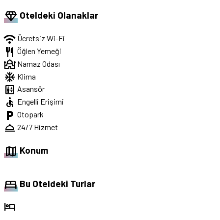
diamond
Oteldeki Olanaklar
wifi
Ücretsiz Wi-Fi
restaurant
Öğlen Yemeği
mosque
Namaz Odası
ac_unit
Klima
elevator
Asansör
accessible
Engelli Erişimi
local_parking
Otopark
room_service
24/7 Hizmet
map
Konum
bed
Bu Oteldeki Turlar
hotel