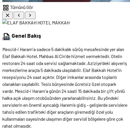
grid_view
Tümünü Gör
close
chevron_left
chevron_right
description
Genel Bakış
Mescid-i Haram'a sadece 5 dakikalık sürüş mesafesinde yer alan
Elaf Bakkah Hotel, Mahbas Al Cin'de hizmet vermektedir. Otelin
restoranı 24 saat oda servisi sağlamaktadır. Aziziye'deki alışveriş
merkezlerine araçla 5 dakikada ulaşılabilir. Elaf Bakkah Hotel'in
resepsiyonu 24 saat açıktır. Diğer imkanlar arasında toplantı
olanakları sayılabilir. Tesis bünyesinde ücretsiz özel otopark
vardır. Mescid-i Haram'a günün 24 saati 15 dakikada bir çift yönlü
halka açık ulaşım otobüsünden yararlanabilirsiniz. Bu yöndeki
servislerin en önemli ayrıcalığı Harem'e gidiş - gelişlerde servislere
tahsis edilen trafikteki diğer araçların giremediği özel yolu
kullanmaları sayesinde ulaşımın diğer servisli bölgelere göre çok
rahat olmasıdır.