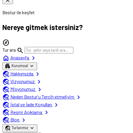
close
Bestur ile keşfet
Nereye gitmek istersiniz?
explore
search
Tur ara
home
chevron_right
Anasayfa
apartment
expand_more
Kurumsal
travel_explore
chevron_right
Hakkımızda
travel_explore
chevron_right
Vizyonumuz
travel_explore
chevron_right
Misyonumuz
travel_explore
chevron_right
Neden Bestur'u Tercih etmeliyim
travel_explore
chevron_right
İptal ve İade Koşulları
travel_explore
chevron_right
Resmi Açıklama
travel_explore
chevron_right
Blog
travel_explore
expand_more
Turlarımız