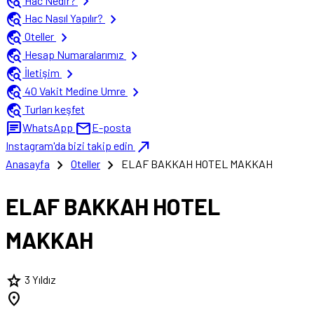
travel_explore
chevron_right
Hac Nedir?
travel_explore
chevron_right
Hac Nasıl Yapılır?
travel_explore
chevron_right
Oteller
travel_explore
chevron_right
Hesap Numaralarımız
travel_explore
chevron_right
İletişim
travel_explore
chevron_right
40 Vakit Medine Umre
travel_explore
Turları keşfet
chat
mail
WhatsApp
E-posta
north_east
Instagram'da bizi takip edin
chevron_right
chevron_right
Anasayfa
Oteller
ELAF BAKKAH HOTEL MAKKAH
ELAF BAKKAH HOTEL
MAKKAH
star
3 Yıldız
location_on