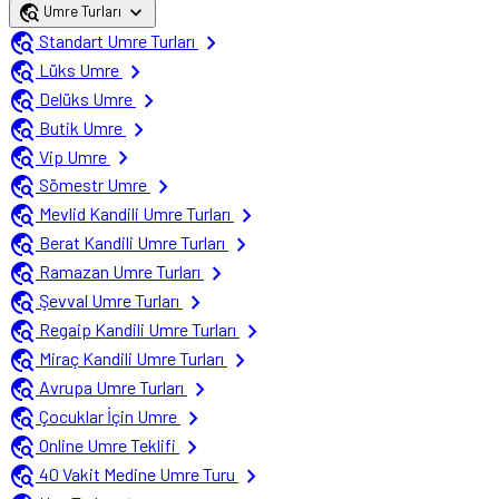
travel_explore
expand_more
Umre Turları
travel_explore
chevron_right
Standart Umre Turları
travel_explore
chevron_right
Lüks Umre
travel_explore
chevron_right
Delüks Umre
travel_explore
chevron_right
Butik Umre
travel_explore
chevron_right
Vip Umre
travel_explore
chevron_right
Sömestr Umre
travel_explore
chevron_right
Mevlid Kandili Umre Turları
travel_explore
chevron_right
Berat Kandili Umre Turları
travel_explore
chevron_right
Ramazan Umre Turları
travel_explore
chevron_right
Şevval Umre Turları
travel_explore
chevron_right
Regaip Kandili Umre Turları
travel_explore
chevron_right
Miraç Kandili Umre Turları
travel_explore
chevron_right
Avrupa Umre Turları
travel_explore
chevron_right
Çocuklar İçin Umre
travel_explore
chevron_right
Online Umre Teklifi
travel_explore
chevron_right
40 Vakit Medine Umre Turu