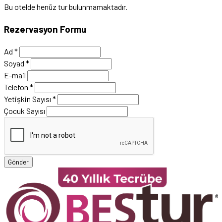
Bu otelde henüz tur bulunmamaktadır.
Rezervasyon Formu
Ad
*
Soyad
*
E-mail
Telefon
*
Yetişkin Sayısı
*
Çocuk Sayısı
Gönder