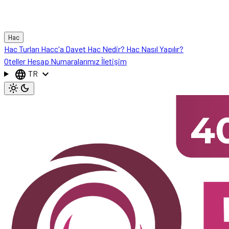
Hac
Hac Turları
Hacc'a Davet
Hac Nedir?
Hac Nasıl Yapılır?
Oteller
Hesap Numaralarımız
İletişim
language
expand_more
TR
light_mode
dark_mode