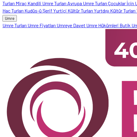
Turları
Miraç Kandili Umre Turları
Avrupa Umre Turları
Çocuklar İçin
Hac Turları
Kudüs-ü Şerif
Yurtiçi Kültür Turları
Yurtdışı Kültür Turları
Umre
Umre Turları
Umre Fiyatları
Umreye Davet
Umre Hükümleri
Butik U