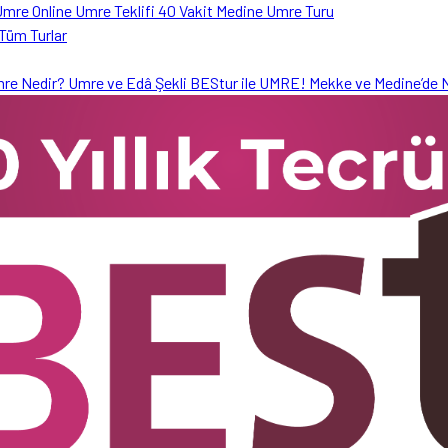
 Umre
Online Umre Teklifi
40 Vakit Medine Umre Turu
Tüm Turlar
mre Nedir?
Umre ve Edâ Şekli
BEStur ile UMRE!
Mekke ve Medine’de