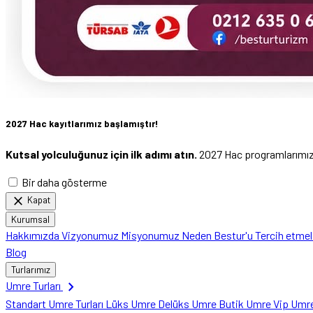
2027 Hac kayıtlarımız başlamıştır!
Kutsal yolculuğunuz için ilk adımı atın.
2027 Hac programlarımızı 
Bir daha gösterme
close
Kapat
Kurumsal
Hakkımızda
Vizyonumuz
Misyonumuz
Neden Bestur'u Tercih etme
Blog
Turlarımız
chevron_right
Umre Turları
Standart Umre Turları
Lüks Umre
Delüks Umre
Butik Umre
Vip Umr